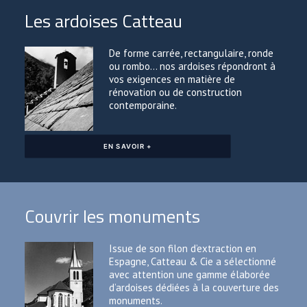
Les ardoises Catteau
De forme carrée, rectangulaire, ronde
ou rombo… nos ardoises répondront à
vos exigences en matière de
rénovation ou de construction
contemporaine.
EN SAVOIR +
Couvrir les monuments
Issue de son filon d’extraction en
Espagne, Catteau & Cie a sélectionné
avec attention une gamme élaborée
d’ardoises dédiées à la couverture des
monuments.