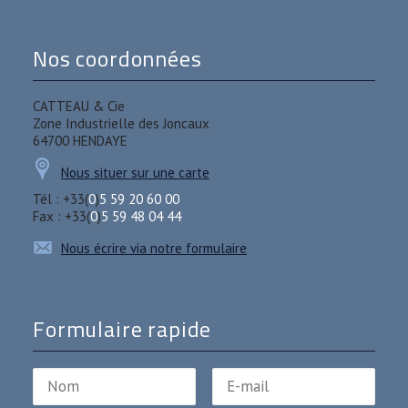
Nos coordonnées
CATTEAU & Cie
Zone Industrielle des Joncaux
64700 HENDAYE
Nous situer sur une carte
Tél : +33(
0
)
5 59 20 60 00
Fax : +33(
0
)
5 59 48 04 44
Nous écrire via notre formulaire
Formulaire rapide